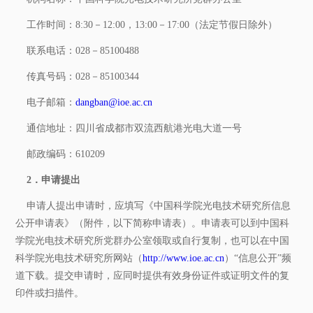
工作时间：
8:30
－
12:00
，
13:00
－
17:00
（法定节假日除外）
联系电话：
028
－
85100488
传真号码：
028
－
85100344
电子邮箱：
dangban@ioe.ac.cn
通信地址：四川省成都市双流西航港光电大道一号
邮政编码：
610209
2
．申请提出
申请人提出申请时，应填写《中国科学院光电技术研究所信息
公开申请表》（附件，以下简称申请表）。申请表可以到中国科
学院光电技术研究所党群办公室领取或自行复制，也可以在中国
科学院光电技术研究所网站（
http://www.ioe.ac.cn
）“信息公开”频
道下载。提交申请时，应同时提供有效身份证件或证明文件的复
印件或扫描件。