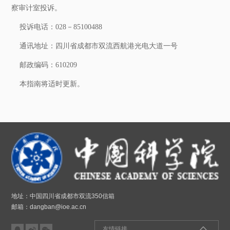
察审计室投诉。
投诉电话：
028
－
85100488
通讯地址：四川省成都市双流西航港光电大道一号
邮政编码：
610209
本指南将适时更新。
地址：中国四川省成都市双流350信箱
邮箱：dangban@ioe.ac.cn



友情链接