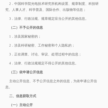
2
．中国科学院光电技术研究所机构设置、规章制度、科技研
究、人事人才、科学普及、国际合作、出版物等信息；
3
．法律、行政法规、规章规定应当公开的其他信息。
（二）不予公开的信息
1
．涉及国家秘密的；
2
．涉及科研秘密、工作秘密和个人隐私的；
3
．正在调查、讨论、审议、处理过程中的信息；
4
．法律、行政法规规定不得公开的其他信息。
（三）依申请公开信息
主动公开信息、不予公开信息之外的信息，为依申请公开信
息。
二、信息获取方式
（一）主动公开