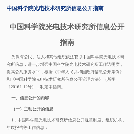
中国科学院光电技术研究所信息公开指南
中国科学院光电技术研究所信息公开
指南
为保障公民、法人和其他组织依法获取中国科学院光电技术研
究所信息，进一步增强中国科学院光电技术研究所工作透明度，
提高公共服务水平，根据《中华人民共和国政府信息公开条例》
和《中国科学院光电技术研究所信息公开管理办法》（所字
〔
2016
〕
12
号），制定本指南。
一、信息公开的内容
（一）主动公开的信息
1
．中国科学院光电技术研究所信息公开规章制度、组织机构、
年度报告等工作信息；