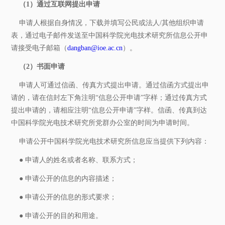
（
1
）通过互联网提出申请
申请人根据自身情况，下载并填写公民或法人
/
其他组织申请
表，通过电子邮件发送至中国科学院光电技术研究所信息公开申
请接受电子邮箱（
dangban@ioe.ac.cn
）。
（
2
）书面申请
申请人可通过信函、传真方式提出申请。通过信函方式提出申
请的，请在信封左下角注明“信息公开申请”字样；通过传真方式
提出申请的，请相应注明“信息公开申请”字样。信函、传真到达
中国科学院光电技术研究所党群办公室的时间为申请时间。
申请公开中国科学院光电技术研究所信息应当提供下列内容：
● 申请人的姓名或者名称、联系方式；
● 申请公开的信息的内容描述；
● 申请公开的信息的形式要求；
● 申请公开的目的和用途。