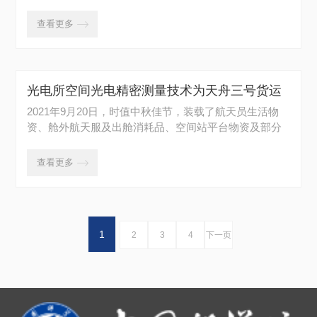
阳...
查看更多

光电所空间光电精密测量技术为天舟三号货运
飞船自主快速对接提供重要保障
2021年9月20日，时值中秋佳节，装载了航天员生活物
资、舱外航天服及出舱消耗品、空间站平台物资及部分
载...
查看更多

1
2
3
4
下一页