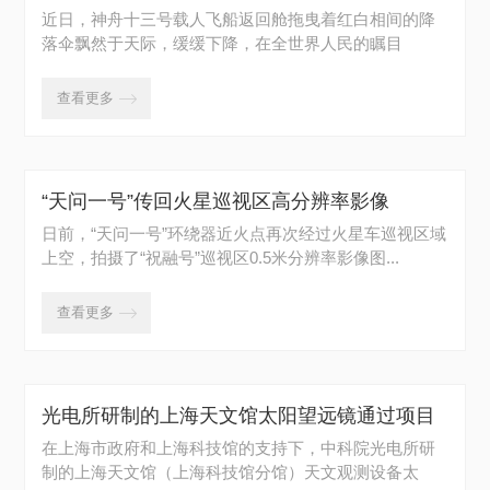
凯旋
近日，神舟十三号载人飞船返回舱拖曳着红白相间的降
落伞飘然于天际，缓缓下降，在全世界人民的瞩目
下，...
查看更多

“天问一号”传回火星巡视区高分辨率影像
日前，“天问一号”环绕器近火点再次经过火星车巡视区域
上空，拍摄了“祝融号”巡视区0.5米分辨率影像图...
查看更多

光电所研制的上海天文馆太阳望远镜通过项目
验收
在上海市政府和上海科技馆的支持下，中科院光电所研
制的上海天文馆（上海科技馆分馆）天文观测设备太