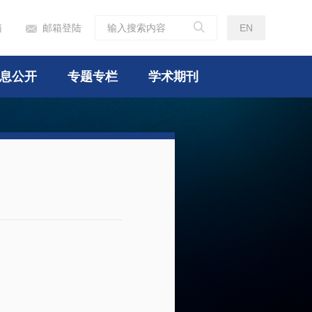

箱
邮箱登陆
EN

息公开
专题专栏
学术期刊