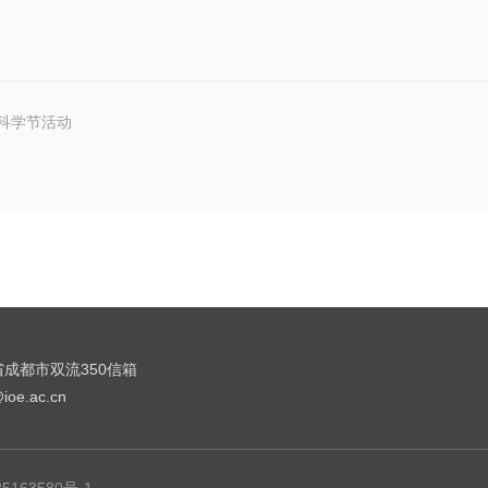
年科学节活动
成都市双流350信箱
oe.ac.cn