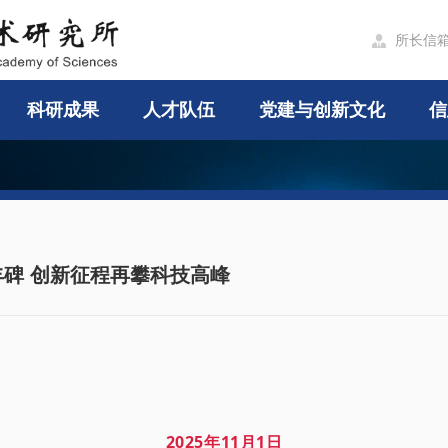
所长信

科研成果
人才队伍
党建与创新文化
信
碑 创新征程再攀科技高峰
2025
年
11
月
1
日