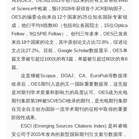
询到OES。OES自2022年创刊以来的所有文章将在Web
of Science中检索，预计2026年获得首个JCR影响因子。
OES的编委会由来自12个国家的25位知名国际专家组
成，他们平均h指数60（包括8位各国院士，15位Optica
Fellow，9位SPIE Fellow）。创刊三年多来，OES已发表
来自18个国家的论文，其中原创论文占比72.8%，综述论
文占比27.2%。目前，Google Scholar数据显示，OES单
篇文章被引超过100次的有3篇，单篇被引超过80次的有6
篇。
这是继被Scopus、DOAJ、CA、EuroPub等数据库
收录后，OES期刊入选的又一国际重要数据库，这无疑
是对期刊学术质量和影响力的高度认可。OES成为光电
期刊集群第2种被SCI/ESCI收录的期刊，是光电期刊集群
在完全自主创办国际一流学术期刊的征程中取得的重要
阶段性成果。
ESCI (Emerging Sources Citations Index) 是科睿唯
安公司于2015年发布的新型国际期刊引文索引数据库，