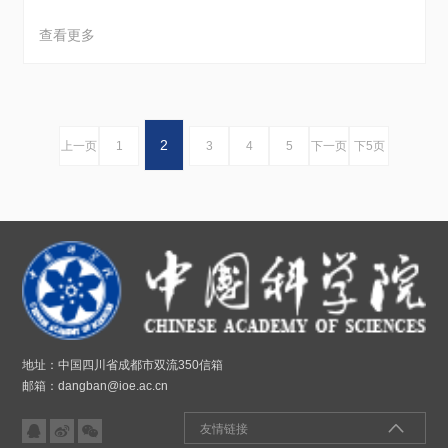
查看更多
2
上一页
1
3
4
5
下一页
下5页
地址：中国四川省成都市双流350信箱
邮箱：dangban@ioe.ac.cn



友情链接