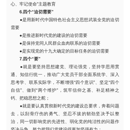
心、牢记使命”主题教育
6.四个“迫切需要”
●是用新时代中国特色社会主义思想武装全党的迫切
需要
●是推进新时代党的建设的迫切需要
●是保持党同人民群众血肉联系的迫切需要
●是实现党的十九大确定的目标任务的迫切需要
7.四个“要”
●就是要坚持思想建党、理论强党，坚持学思用贯
通、知信行统一，推动广大党员干部全面系统学、深入
思考学、联系实际学，不断增强“四个意识”、坚定“四个
自信”、做到“两个维护”，筑牢信仰之基、补足精神之
钙、把稳思想之舵；
●就是要认真贯彻新时代党的建设总要求，奔着问题
去，以刮骨疗伤的勇气、坚忍不拔的韧劲坚决予以整
治，同一切影响党的先进性、弱化党的纯洁性的问题作
坚决斗争，努力把我们党建设得更加坚强有力；