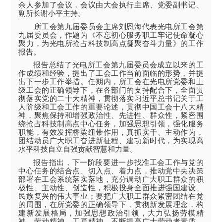
余人参加了会议，会议由大会执行主席、党委副书记、
副所长谢小平主持。
所工会第九届委员会主席刘恩海代表光电所工会第
九届委员会，作题为《不忘初心服务职工牢记使命凝心
聚力，为光电所抢占科技制高点凝聚奋斗力量》的工作
报告。
报告总结了光电所工会第九届委员会成立以来的工
作成绩和经验，提出了工会工作当前面临的形势，并提
出下一步工作举措。任期内，所工会在光电所党委和上
级工会的正确领导下，在各部门的支持配合下，全面贯
彻落实党的二十大精神，贯彻落实习近平总书记关于工
人阶级和工会工作的重要论述，贯彻中国工会十八大精
神，聚焦保持和增强政治性、先进性、群众性，紧密围
绕抢占科技制高点中心任务，加强思想引领，强化服务
职能，有效发挥桥梁纽带作用，真抓实干、主动作为，
团结动员广大职工奋进新征程、建功新时代，为实现高
水平科技自立自强贡献智慧和力量。
报告指出，下一阶段要进一步找准工会工作与党的
中心任务的结合点、切入点、着力点，推动党中央决策
部署在工会系统落实落地，充分调动广大职工群众的积
极性、主动性、创造性，积极投身全面推进强国建设、
民族复兴的伟大事业；要把广大职工群众紧密团结在党
的周围，在所党委的正确领导下，贯彻新发展理念，构
建新发展格局，加强思想政治引领，大力弘扬劳模精
神、劳动精神、工匠精神，不断提高广大劳动者素质，