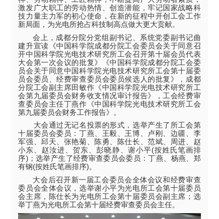
激发广大职工的劳动热情、创造潜能，牢记国家战略科
技力量主力军的初心使命，在新的征程中开创工会工作
新局面，为光电所抢占科技制高点做大更大贡献。
会上，成都分院分党组副书记、系统党委副书记曲
建升宣读《中国科学院成都分院工会委员会关于同意召
开中国科学院光电技术研究所工会召开第十届会员代表
大会第一次会议的批复》《中国科学院成都分院工会委
员会关于同意中国科学院光电技术研究所工会第十届委
员会委员、经费审查委员会委员候选人的批复》，成都
分院工会副主席田敏作《中国科学院光电技术研究所工
会第九届委员会财务收支情况审计报告》，工会经费审
查委员会主任丁燕作《中国科学院光电技术研究所工会
第九届委员会财务工作报告》。
大会通过无记名投票的形式，选举产生了所工会第
十届委员会委员：丁燕、王毅、王博、卢刚、边疆、李
军强、邱天、张艳菊、陈勇、陈仕长、范斌、周进、赵
小东、赵汝进、贺东、彭晓静、谢小平(按姓氏笔画排
序)；选举产生了经费审查委员会委员：丁燕、杨燕、郑
有钢(按姓氏笔画排序)。
大会后召开新一届工会委员会全体会议和经费审查
委员会全体会议，选举谢小平为光电所工会第十届委员
会主席，陈仕长为光电所工会第十届委员会副主席；选
举丁燕为光电所工会第十届经费审查委员会主任。