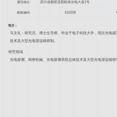
四川成都双流西航港光电大道1号
通讯地址:
610209
邮政编码:
简历：
马文礼：研究员、博士生导师。毕业于电子科技大学，现任光电探
技术及大型光电望远镜研制。
研究领域
光电探测、精密机械、光电探测系统总体技术及大型光电望远镜研