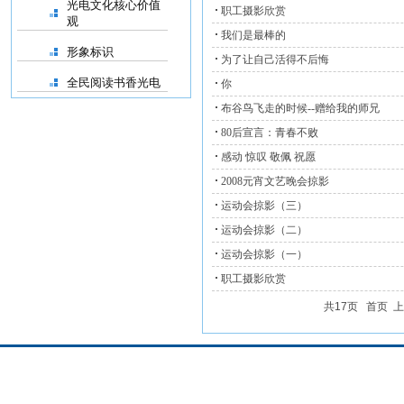
光电文化核心价值
职工摄影欣赏
观
我们是最棒的
形象标识
为了让自己活得不后悔
全民阅读书香光电
你
布谷鸟飞走的时候--赠给我的师兄
80后宣言：青春不败
感动 惊叹 敬佩 祝愿
2008元宵文艺晚会掠影
运动会掠影（三）
运动会掠影（二）
运动会掠影（一）
职工摄影欣赏
共17页
首页
上